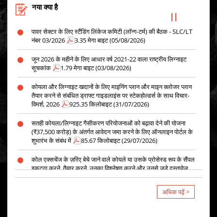
Projects
406.13 किलोबाइट (07/08/2026)
नया क्या है
पावर सेक्टर के लिए स्टैंडिंग लिंकेज कमिटी (लॉन्ग-टर्म) की बैठक - SLC/LT
नंबर 03/2026
3.35 मेगा बाइट (05/08/2026)
जून 2026 के महीने के लिए आधार वर्ष 2021-22 वाला राष्ट्रीय लिग्नाइट
सूचकांक
1.79 मेगा बाइट (03/08/2026)
कोयला और लिग्नाइट खदानों के लिए माइनिंग प्लान और माइन क्लोजर प्लान
तैयार करने से संबंधित ड्राफ्ट गाइडलाइंस पर स्टेकहोल्डर्स के साथ विचार-
विमर्श, 2026
925.35 किलोबाइट (31/07/2026)
सतही कोयला/लिग्नाइट गैसीकरण परियोजनाओं को बढ़ावा देने की योजना
(₹37,500 करोड़) के अंतर्गत आवेदन जमा करने के लिए ऑनलाइन पोर्टल के
शुभारंभ के संबंध में
85.67 किलोबाइट (29/07/2026)
कोल एक्सचेंज के ज़रिए बेचे जाने वाले कोयले या उसके प्रोसेस्ड रूप के सैंपल
इकट्ठा करने, तैयार करने, उनका विश्लेषण करने और उनसे जुड़े दस्तावेज़
तैयार करने के लिए TPA को पैनल में शामिल करना।
1.15 मेगा बाइट
(27/07/2026)
अधिक पढ़ें >
गैर-विनियमित क्षेत्र के लिए लिंकेज की नीलामी
954.49 किलोबाइट
(24/07/2026)