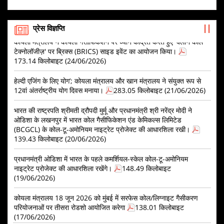
कोयला मंत्रालय ने MMDR कोयला ब्लॉकों के लिए इंश्योरेंस श्योरिटी बॉन्ड को
सतह पर मौजूद कोयले/लिग्नाइट के गैसीकरण प्रोजेक्ट्स को बढ़ावा देने की
स्वीकार करने की सूचना जारी की।
113.29 किलोबाइट (02/07/2026)
योजना के लिए प्रोजेक्ट मैनेजमेंट एजेंसी (PMA) को नियुक्त करने हेतु
प्रस्ताव का अनुरोध (RFP)
552.58 किलोबाइट (17/07/2026)
प्रेस विज्ञप्ति
कोयला मंत्रालय ने कोयला गैसीफिकेशन पर ध्यान केंद्रित करते हुए 'क्लीन कोल
टेक्नोलॉजीज़' पर ब्रिक्स (BRICS) साइड इवेंट का आयोजन किया।
प्री-एप्लीकेशन कॉन्फ्रेंस के लिए सूचना
203.78 किलोबाइट
173.14 किलोबाइट (24/06/2026)
(16/07/2026)
हेल्दी एजिंग के लिए योग’; कोयला मंत्रालय और खान मंत्रालय ने संयुक्त रूप से
जन विश्वास (प्रावधानों में संशोधन) अधिनियम, 2026 के लागू होने के
12वां अंतर्राष्ट्रीय योग दिवस मनाया।
283.05 किलोबाइट (21/06/2026)
परिणामस्वरूप नियमों में संशोधन के मसौदे पर परामर्श – इस संबंध में।
1.15 मेगा बाइट (13/07/2026)
भारत की राष्ट्रपति श्रीमती द्रौपदी मुर्मू और प्रधानमंत्री श्री नरेंद्र मोदी ने
ओडिशा के लखनपुर में भारत कोल गैसीफिकेशन एंड केमिकल्स लिमिटेड
कोयला खदान भविष्य निधि और विविध प्रावधान (जुर्माना और अपील का
(BCGCL) के कोल-टू-अमोनियम नाइट्रेट प्रोजेक्ट की आधारशिला रखी।
निर्णय) नियम, 2026 के मसौदे पर हितधारकों के साथ परामर्श - इस संबंध
में।
538.29 किलोबाइट (13/07/2026)
139.43 किलोबाइट (20/06/2026)
सतह पर कोयला/लिग्नाइट गैसीफिकेशन परियोजनाओं को बढ़ावा देने की
प्रधानमंत्री ओडिशा में भारत के पहले कमर्शियल-स्केल कोल-टू-अमोनियम
योजना: राउंड-1 आवेदन प्रक्रिया की समय-सीमा - संबंधित।
821.84
नाइट्रेट प्रोजेक्ट की आधारशिला रखेंगे।
148.49 किलोबाइट
किलोबाइट (07/07/2026)
(19/06/2026)
पावर सेक्टर के लिए स्टैंडिंग लिंकेज कमिटी (लॉन्ग-टर्म) - SLC(LT) नंबर
कोयला मंत्रालय 18 जून 2026 को मुंबई में सरफेस कोल/लिग्नाइट गैसीकरण
02/2026 की बैठक का विवरण
3.99 मेगा बाइट (06/07/2026)
परियोजनाओं पर तीसरा रोडशो आयोजित करेगा
138.01 किलोबाइट
(17/06/2026)
मई 2026 के महीने के लिए आधार वर्ष 2017-18 (अस्थायी) वाला राष्ट्रीय
कोयला सूचकांक
4.77 मेगा बाइट (02/07/2026)