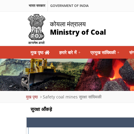
भारत सरकार
GOVERNMENT OF INDIA
कोयला मंत्रालय
Ministry of Coal
Main
मुख पृष्ठ
हमारे बारे में
+
प्रमुख सांख्यिकी
+
सं
navigation
Breadcrumb
मुख पृष्ठ
Safety coal mines
सुरक्षा सांख्यिकी
सुरक्षा आँकड़े