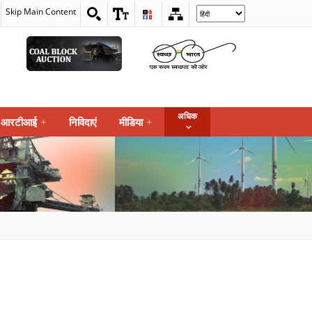
Skip Main Content
Select
your
language
अधिक
आरटीआई
+
निविदाएं
मीडिया
+