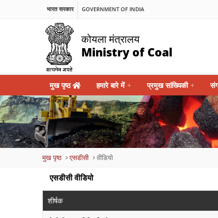
भारत सरकार
GOVERNMENT OF INDIA
कोयला मंत्रालय
Ministry of Coal
Main
मुख पृष्ठ
हमारे बारे में
+
प्रमुख सांख्यिकी
+
सं
navigation
Breadcrumb
मुख पृष्ठ
एसडीसी
वीडियो
एसडीसी वीडियो
शीर्षक