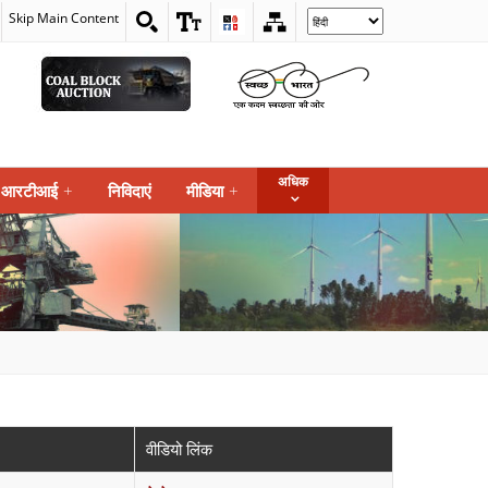
Skip Main Content
Select
your
language
अधिक
आरटीआई
+
निविदाएं
मीडिया
+
वीडियो लिंक