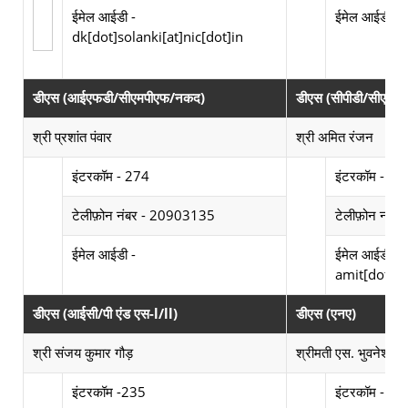
E
ईमेल आईडी -
ईमेल आईडी -
dk[dot]solanki[at]nic[dot]in
डीएस (आईएफडी/सीएमपीएफ/नकद)
डीएस (सीपीडी/सीए/आई
श्री प्रशांत पंवार
श्री अमित रंजन
Photograph not available
Photograph not av
इंटरकॉम - 274
इंटरकॉम - 36
टेलीफ़ोन नंबर - 20903135
टेलीफ़ोन नंब
Email Id not available
ईमेल आईडी -
ईमेल आईडी -
amit[dot]ra
डीएस (आईसी/पी एंड एस-l/ll)
डीएस (एनए)
श्री संजय कुमार गौड़
श्रीमती एस. भुवनेश्वरी
Photograph not available
Photograph not av
इंटरकॉम -235
इंटरकॉम - 23