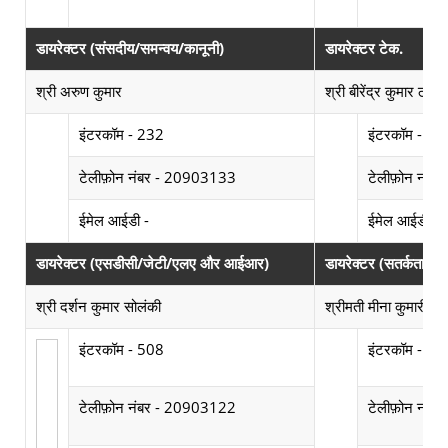
डायरेक्टर (संसदीय/समन्वय/कानूनी)
डायरेक्टर टेक.
श्री अरुण कुमार
श्री बीरेंद्र कुमार ठाकुर
Photograph not available
Photograph not av
इंटरकॉम - 232
इंटरकॉम - 30
टेलीफ़ोन नंबर - 20903133
टेलीफ़ोन नंब
Email Id not available
E
ईमेल आईडी -
ईमेल आईडी -
डायरेक्टर (एसडीसी/जेटी/एलए और आईआर)
डायरेक्टर (सतर्कता)
श्री दर्शन कुमार सोलंकी
श्रीमती मीना कुमारी शर्म
Photograph not av
इंटरकॉम - 508
इंटरकॉम - 22
टेलीफ़ोन नंबर - 20903122
टेलीफ़ोन नंब