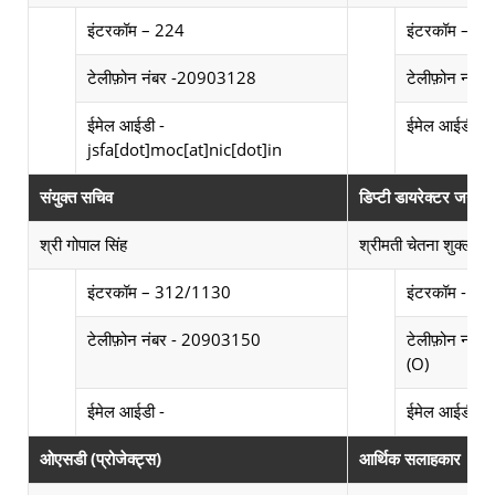
Photograph not available
Photograph not av
इंटरकॉम – 224
इंटरकॉम – 2
टेलीफ़ोन नंबर -20903128
टेलीफ़ोन नंब
E
ईमेल आईडी -
ईमेल आईडी -
jsfa[dot]moc[at]nic[dot]in
संयुक्त सचिव
डिप्टी डायरेक्टर जनरल
श्री गोपाल सिंह
श्रीमती चेतना शुक्ल
Photograph not available
Photograph not av
इंटरकॉम – 312/1130
इंटरकॉम - 8
टेलीफ़ोन नंबर - 20903150
टेलीफ़ोन नं
(O)
Email Id not available
E
ईमेल आईडी -
ईमेल आईडी -
ओएसडी (प्रोजेक्ट्स)
आर्थिक सलाहकार