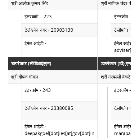
श्री आलोक कुमार सिंह
श्री माणिक चंद्र पंडित
Photograph not available
Photograph not av
इंटरकॉम – 223
इंटरकॉम – 8
टेलीफ़ोन नंबर - 20903130
टेलीफ़ोन नंब
Email Id not available
ईमेल आईडी -
ईमेल आईडी -
adviser[dot
डायरेक्टर (सीपीआईएएम)
डायरेक्टर (टी)(एनए)
श्री दीपक गोयल
श्री मरपल्ली वेंकटेश्वरल
Photograph not available
इंटरकॉम - 243
इंटरकॉम - 7
टेलीफ़ोन नंबर - 23380085
टेलीफ़ोन नंब
ईमेल आईडी -
ईमेल आईडी -
deepakgoel[dot]ies[at]gov[dot]in
marapally[d