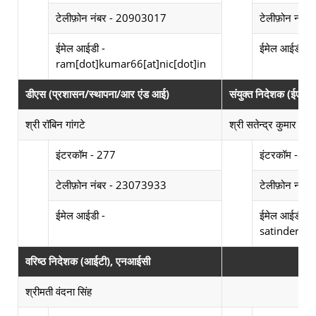
टेलीफ़ोन नंबर - 20903017
टेलीफ़ोन नंब
E
ईमेल आईडी -
ईमेल आईडी -
ram[dot]kumar66[at]nic[dot]in
डीएस (प्रशासन/स्थापना/आर एंड आई)
संयुक्त निदेशक (ईए)
श्री रॉबिन गांगटे
श्री सतेन्द्र कुमार
Photograph not available
Photograph not av
इंटरकॉम - 277
इंटरकॉम -82
टेलीफ़ोन नंबर - 23073933
टेलीफ़ोन नंब
Email Id not available
ईमेल आईडी -
ईमेल आईडी -
satinder[do
वरिष्ठ निदेशक (आईटी), एनआईसी
Vacant
Vacant
श्रीमती वंदना सिंह