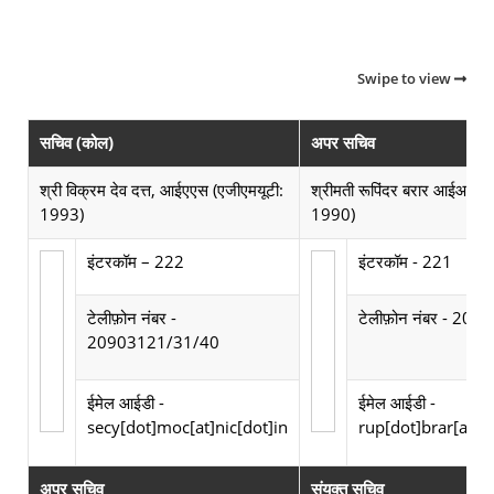
Swipe to view
सचिव (कोल)
अपर सचिव
श्री विक्रम देव दत्त, आईएएस (एजीएमयूटी:
श्रीमती रूपिंदर बरार आईआरए
1993)
1990)
इंटरकॉम – 222
इंटरकॉम - 221
टेलीफ़ोन नंबर -
टेलीफ़ोन नंबर - 20
20903121/31/40
ईमेल आईडी -
ईमेल आईडी -
secy[dot]moc[at]nic[dot]in
rup[dot]brar[at]ni
अपर सचिव
संयुक्त सचिव