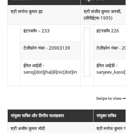
श्री सनोज कुमार झा
श्री संजीव कुमार कस्सी,
(सीपीईएस-1995)
Photograph not available
इंटरकॉम – 233
इंटरकॉम 226
टेलीफ़ोन नंबर - 20903139
टेलीफ़ोन नंबर - 20
ईमेल आईडी -
ईमेल आईडी -
sanoj[dot]jha[@]nic[dot]in
sanjeev_kassi[at]n
Swipe to view
संयुक्त सचिव और वित्तीय सलाहकार
संयुक्त सचिव
श्री असीम कुमार मोदी
श्री मनोज कुमार गंगेया