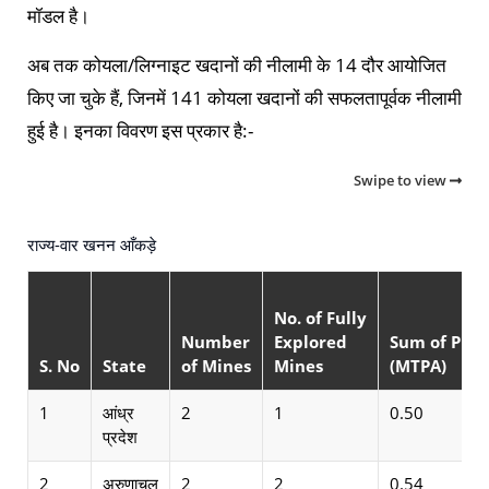
मॉडल है।
अब तक कोयला/लिग्नाइट खदानों की नीलामी के 14 दौर आयोजित
किए जा चुके हैं, जिनमें 141 कोयला खदानों की सफलतापूर्वक नीलामी
हुई है। इनका विवरण इस प्रकार है:-
Swipe to view
राज्य-वार खनन आँकड़े
No. of Fully
Number
Explored
Sum of PRC
S. No
State
of Mines
Mines
(MTPA)
1
आंध्र
2
1
0.50
प्रदेश
2
अरुणाचल
2
2
0.54