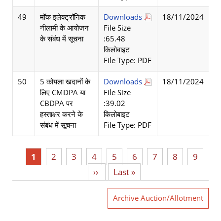
49
मॉक इलेक्ट्रॉनिक
Downloads
18/11/2024
नीलामी के आयोजन
File Size
के संबंध में सूचना
:65.48
किलोबाइट
File Type: PDF
50
5 कोयला खदानों के
Downloads
18/11/2024
लिए CMDPA या
File Size
CBDPA पर
:39.02
हस्ताक्षर करने के
किलोबाइट
संबंध में सूचना
File Type: PDF
Current
1
पृष्ठ
2
पृष्ठ
3
पृष्ठ
4
पृष्ठ
5
पृष्ठ
6
पृष्ठ
7
पृष्ठ
8
पृष्ठ
9
page
Next
››
Last
Last »
page
page
Archive Auction/Allotment