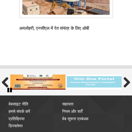
अमलोहरी, एनसीएल में रेत संयंत्र के लिए ओबी
Previous
Next
Pause
Footer
वेबसाइट नीति
सहायता
menu
हमसे संपर्क करें
नियम और शर्तें
प्रतिक्रिया
वेब सूचना प्रबंधक
डिस्क्लेमर